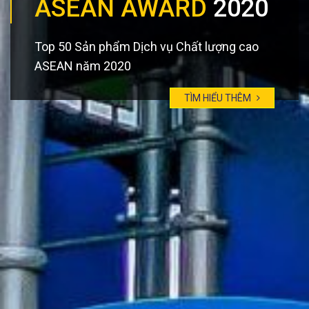
TẦM NHÌN
2025
Trở thành nhà cung cấp lắp đặt thiết bị sân
chơi số 1 Đông Nam Á
TÌM HIỂU THÊM