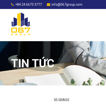
+84 24 6673 3777
info@067group.com
TIN TỨC
3S GRASS