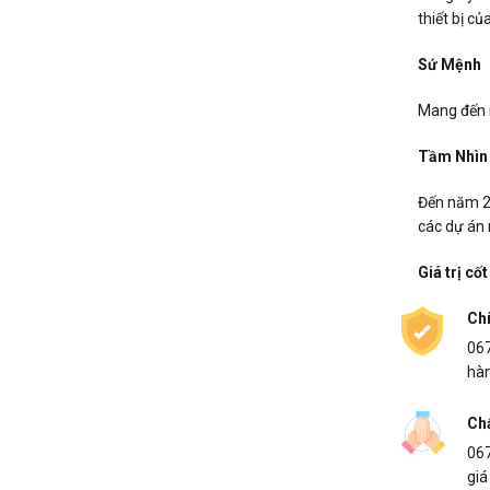
thiết bị củ
Sứ Mệnh
Mang đến n
Tầm Nhìn
Đến năm 20
các dự án 
Giá trị cốt
Ch
067
hàn
Ch
067
giá