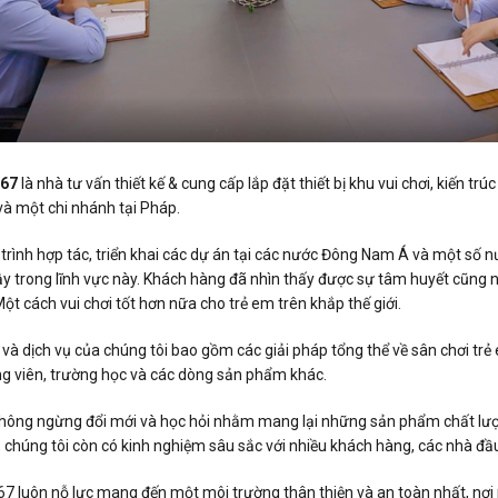
067
là nhà tư vấn thiết kế & cung cấp lắp đặt thiết bị khu vui chơi, kiến 
 và một chi nhánh tại Pháp.
trình hợp tác, triển khai các dự án tại các nước Đông Nam Á và một số 
ậy trong lĩnh vực này. Khách hàng đã nhìn thấy được sự tâm huyết cũng 
ột cách vui chơi tốt hơn nữa cho trẻ em trên khắp thế giới.
à dịch vụ của chúng tôi bao gồm các giải pháp tổng thể về sân chơi trẻ em,
ông viên, trường học và các dòng sản phẩm khác.
không ngừng đổi mới và học hỏi nhằm mang lại những sản phẩm chất lư
 chúng tôi còn có kinh nghiệm sâu sắc với nhiều khách hàng, các nhà đầu 
7 luôn nỗ lực mang đến một môi trường thân thiện và an toàn nhất, nơi 