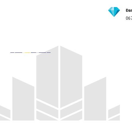
Đa
067