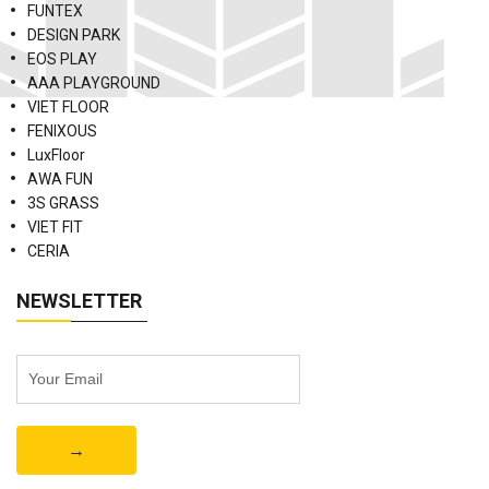
FUNTEX
DESIGN PARK
EOS PLAY
AAA PLAYGROUND
VIET FLOOR
FENIXOUS
LuxFloor
AWA FUN
3S GRASS
VIET FIT
CERIA
NEWSLETTER