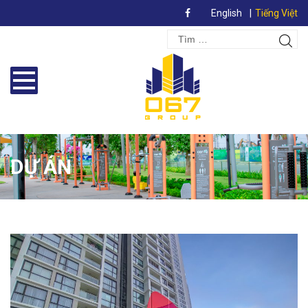
English
Tiếng Việt
Search
Tìm
for:
kiếm
DỰ ÁN