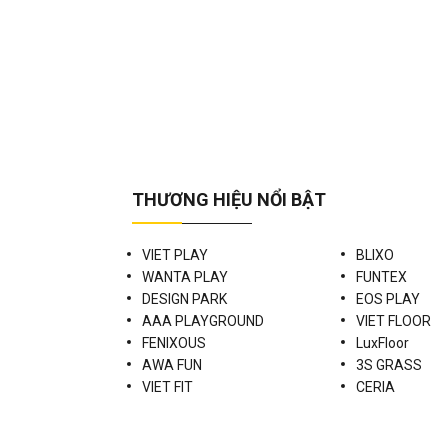
THƯƠNG HIỆU NỔI BẬT
VIET PLAY
BLIXO
WANTA PLAY
FUNTEX
DESIGN PARK
EOS PLAY
AAA PLAYGROUND
VIET FLOOR
FENIXOUS
LuxFloor
AWA FUN
3S GRASS
VIET FIT
CERIA