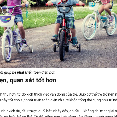
rời giúp bé phát triển toàn diện hơn
n, quan sát tốt hơn
ch thú hơn, từ đó kích thích việc vận động của trẻ. Giúp cơ thể trẻ trở nê
 này tốt cho sự phát triển toàn diện và sức khỏe tổng thể cũng như trí nã
i như xích đu, cầu trượt, đuổi bắt, nhảy dây, đá cầu… không chỉ mang lại 
chân và toàn bộ cơ thể. Từ đó, nâng cao khả năng vận động, nhanh nhẹn, 