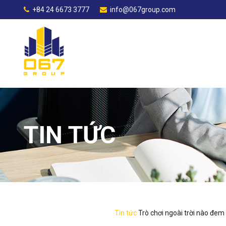
+84 24 6673 3777
info@067group.com
TIN TỨC
Tin tức
Trò chơi ngoài trời nào đem l