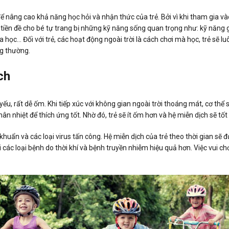
 để nâng cao khả năng học hỏi và nhận thức của trẻ. Bởi vì khi tham gia vào
 tiền đề cho bé tự trang bị những kỹ năng sống quan trọng như: kỹ năng g
a học… Đối với trẻ, các hoạt động ngoài trời là cách chơi mà học, trẻ sẽ 
ng thường.
ch
ếu, rất dễ ốm. Khi tiếp xúc với không gian ngoài trời thoáng mát, cơ thể s
hân nhiệt để thích ứng tốt. Nhờ đó, trẻ sẽ ít ốm hơn và hệ miễn dịch sẽ tốt
i khuẩn và các loại virus tấn công. Hệ miễn dịch của trẻ theo thời gian s
các loại bệnh do thời khí và bệnh truyền nhiễm hiệu quả hơn. Việc vui chơ