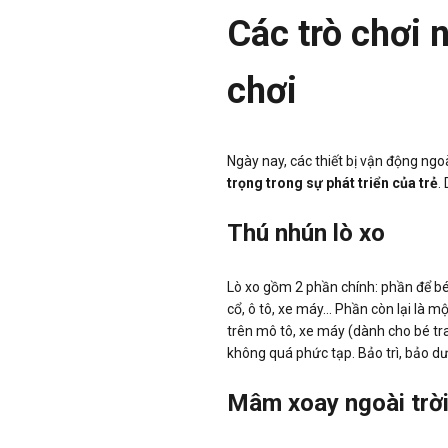
Các trò chơi n
chơi
Ngày nay, các thiết bị vận động ngoài
trọng trong sự phát triển của trẻ
.
Thú nhún lò xo
Lò xo gồm 2 phần chính: phần để bé
cổ, ô tô, xe máy… Phần còn lại là m
trên mô tô, xe máy (dành cho bé tra
không quá phức tạp. Bảo trì, bảo dư
Mâm xoay ngoài trờ