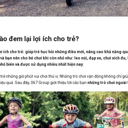
ào đem lại lợi ích cho trẻ?
lợi ích cho trẻ: giúp trẻ học hỏi những điều mới, nâng cao khả năng qua
mà bạn nên cho bé chơi khi còn nhỏ như: leo núi, đạp xe, chơi xích đu,
 phổ biến và được sử dụng nhiều nhất hiện nay.
 trẻ những giờ phút vui chơi thú vị. Những trò chơi vận động không chỉ gi
ệu quả. Sau đây, 067 Group giới thiệu tới các bạn
những trò chơi ngoài 