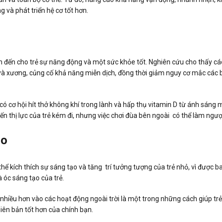
g và phát triển hệ cơ tốt hơn.
 đến cho trẻ sự năng động và một sức khỏe tốt. Nghiên cứu cho thấy các t
à xương, củng cố khả năng miễn dịch, đồng thời giảm nguy cơ mắc các 
ẻ có cơ hội hít thở không khí trong lành và hấp thụ vitamin D từ ánh sáng mặt
hiến thị lực của trẻ kém đi, nhưng việc chơi đùa bên ngoài có thể làm ngược
ạo
thể kích thích sự sáng tạo và tăng trí tưởng tượng của trẻ nhỏ, vì được b
à óc sáng tạo của trẻ.
 nhiều hơn vào các hoạt động ngoài trời là một trong những cách giúp tr
ên bản tốt hơn của chính bạn.