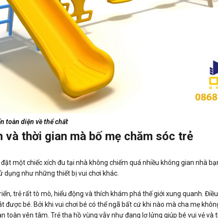
ển toàn diện về thể chất
n và thời gian mà bố mẹ chăm sóc trẻ
lắp đặt một chiếc xích đu tại nhà không chiếm quá nhiều không gian nhà 
dụng như những thiết bị vui chơi khác.
triển, trẻ rất tò mò, hiểu động và thích khám phá thế giới xung quanh. Đi
t được bé. Bởi khi vui chơi bé có thể ngã bất cứ khi nào mà cha mẹ không
àn toàn yên tâm. Trẻ tha hồ vùng vẫy như đang lơ lửng giúp bé vui vẻ và t