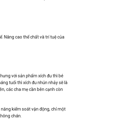
ể. Nâng cao thể chất và trí tuệ của
Nhưng với sản phẩm xích đu thì bé
áng tuổi thì xích đu nhún nhảy sẽ là
nhiên, các cha mẹ cần bên cạnh còn
ả năng kiểm soát vận động, chỉ một
 không chán.