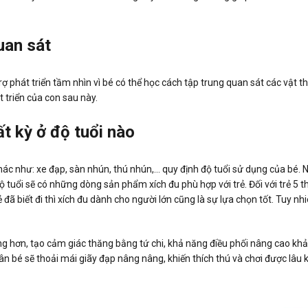
uan sát
ợ phát triển tầm nhìn vì bé có thể học cách tập trung quan sát các vật th
t triển của con sau này.
t kỳ ở độ tuổi nào
hác như: xe đạp, sàn nhún, thú nhún,… quy định độ tuổi sử dụng của bé. 
 tuổi sẽ có những dòng sản phẩm xích đu phù hợp với trẻ. Đối với trẻ 5 th
rẻ đã biết đi thì xích đu dành cho người lớn cũng là sự lựa chọn tốt. Tuy 
g hơn, tạo cảm giác thăng bằng tứ chi, khả năng điều phối nâng cao kh
hân bé sẽ thoải mái giãy đạp nâng nâng, khiến thích thú và chơi được lâu