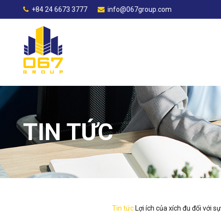
+84 24 6673 3777
info@067group.com
TIN TỨC
Tin tức
Lợi ích của xích đu đối với sự