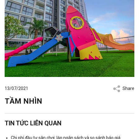
13/07/2021
Share
TẦM NHÌN
TIN TỨC LIÊN QUAN
Chi phí đầu tư sân chơi: lập ngân sách và so sánh báo giá