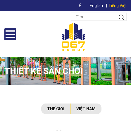
English
Tiếng Việt
Search
Tìm
for:
kiếm
THIẾT KẾ SÂN CHƠI
THẾ GIỚI
VIỆT NAM