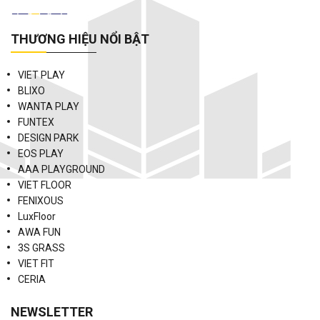
THƯƠNG HIỆU NỔI BẬT
VIET PLAY
BLIXO
WANTA PLAY
FUNTEX
DESIGN PARK
EOS PLAY
AAA PLAYGROUND
VIET FLOOR
FENIXOUS
LuxFloor
AWA FUN
3S GRASS
VIET FIT
CERIA
NEWSLETTER