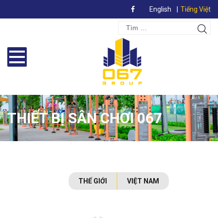
English
Tiếng Việt
Search
Tìm
for:
kiếm
THIẾT BỊ SÂN CHƠI 067
THẾ GIỚI
VIỆT NAM