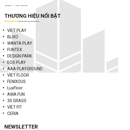
THƯƠNG HIỆU NỔI BẬT
VIET PLAY
BLIXO
WANTA PLAY
FUNTEX
DESIGN PARK
EOS PLAY
AAA PLAYGROUND
VIET FLOOR
FENIXOUS
LuxFloor
AWA FUN
3S GRASS
VIET FIT
CERIA
NEWSLETTER