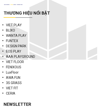
THƯƠNG HIỆU NỔI BẬT
VIET PLAY
BLIXO
WANTA PLAY
FUNTEX
DESIGN PARK
EOS PLAY
AAA PLAYGROUND
VIET FLOOR
FENIXOUS
LuxFloor
AWA FUN
3S GRASS
VIET FIT
CERIA
NEWSLETTER