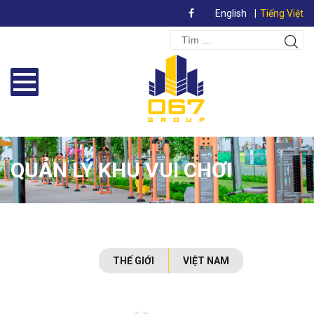
English
Tiếng Việt
Search
Tìm
for:
kiếm
QUẢN LÝ KHU VUI CHƠI
THẾ GIỚI
VIỆT NAM